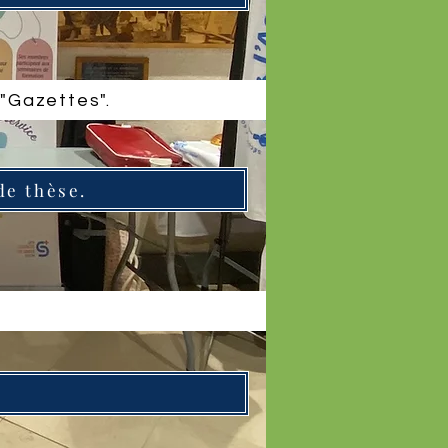
 "Gazettes".
de thèse.