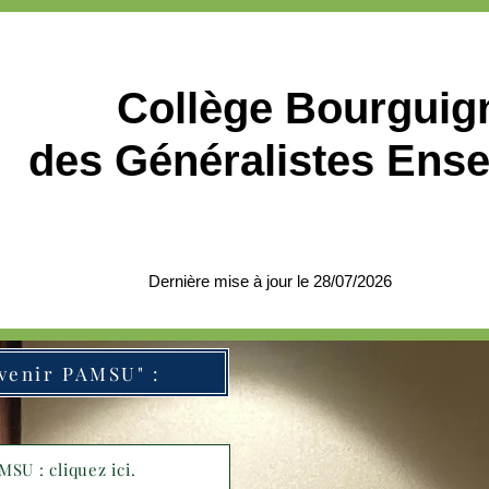
ions 2026
DMG
Etudiants
SNEMG et CNGE
CONG
Collège Bourguig
des Généralistes Ens
Dernière mise à jour le 28/07/2026
Film "Devenir PAMSU" :
SU : cliquez ici.