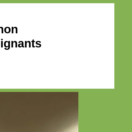
RES
CBGE: rôles et bureau
Plus
non
eignants