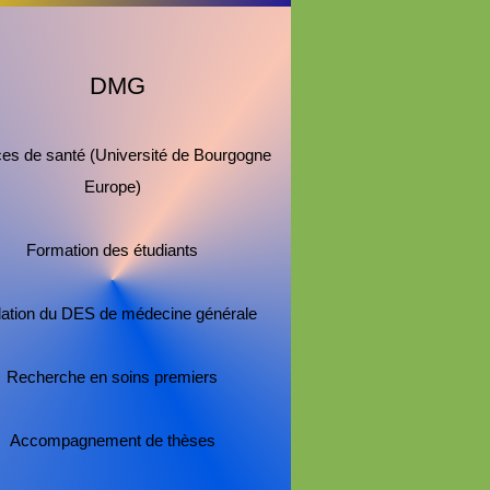
DMG
es de santé (Université de Bourgogne
Europe)
​​Formation des étudiants
dation du DES de médecine générale
Recherche en soins premiers
Accompagnement de thèses