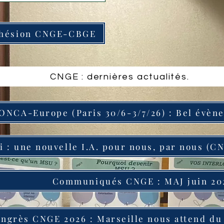
dhésion CNGE-CBGE
CNGE : dernières actualités.
ONCA-Europe (Paris 30/6-3/7/26) : Bel évèn
i : une nouvelle I.A. pour nous, par nous (C
Communiqués CNGE : MAJ juin 20
ngrès CNGE 2026 : Marseille nous attend du 