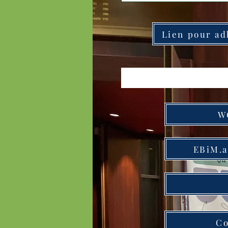
Lien pour a
W
EBiM.a
Co