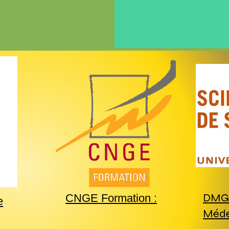
DMG 
CNGE Formation :
e
Méde