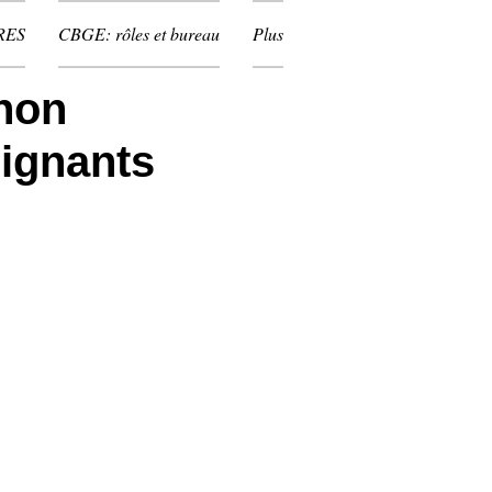
RES
CBGE: rôles et bureau
Plus
non
eignants